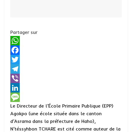
Partager sur
W
h
F
a
a
T
t
c
w
T
s
e
i
e
V
A
b
t
l
i
L
Le Directeur de l’École Primaire Publique (EPP)
p
o
t
e
b
i
M
Agokpo (une école située dans le canton
p
o
e
g
e
n
e
d’Asrama dans la préfecture de Haho),
k
r
r
r
k
s
N’téssyhbon TCHARE est cité comme auteur de la