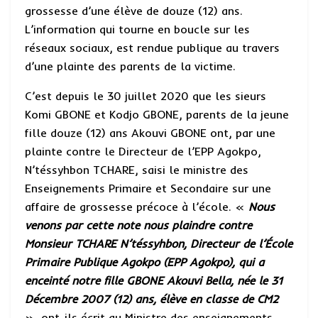
a
e
s
grossesse d’une élève de douze (12) ans.
L’information qui tourne en boucle sur les
m
d
a
réseaux sociaux, est rendue publique au travers
I
g
d’une plainte des parents de la victime.
n
e
C’est depuis le 30 juillet 2020 que les sieurs
Komi GBONE et Kodjo GBONE, parents de la jeune
fille douze (12) ans Akouvi GBONE ont, par une
plainte contre le Directeur de l’EPP Agokpo,
N’téssyhbon TCHARE, saisi le ministre des
Enseignements Primaire et Secondaire sur une
affaire de grossesse précoce à l’école. «
Nous
venons par cette note nous plaindre contre
Monsieur TCHARE N’téssyhbon, Directeur de l’École
Primaire Publique Agokpo (EPP Agokpo), qui a
enceinté notre fille GBONE Akouvi Bella, née le 31
Décembre 2007 (12) ans, élève en classe de CM2
», ont-ils écrit au Ministre des enseignements