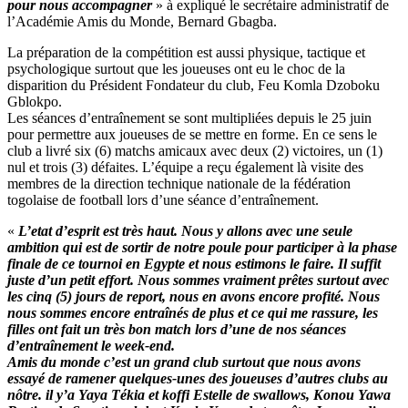
pour nous accompagner
» à expliqué le secrétaire administratif de
l’Académie Amis du Monde, Bernard Gbagba.
La préparation de la compétition est aussi physique, tactique et
psychologique surtout que les joueuses ont eu le choc de la
disparition du Président Fondateur du club, Feu Komla Dzoboku
Gblokpo.
Les séances d’entraînement se sont multipliées depuis le 25 juin
pour permettre aux joueuses de se mettre en forme. En ce sens le
club a livré six (6) matchs amicaux avec deux (2) victoires, un (1)
nul et trois (3) défaites. L’équipe a reçu également là visite des
membres de la direction technique nationale de la fédération
togolaise de football lors d’une séance d’entraînement.
«
L’etat d’esprit est très haut. Nous y allons avec une seule
ambition qui est de sortir de notre poule pour participer à la phase
finale de ce tournoi en Egypte et nous estimons le faire. Il suffit
juste d’un petit effort. Nous sommes vraiment prêtes surtout avec
les cinq (5) jours de report, nous en avons encore profité. Nous
nous sommes encore entraînés de plus et ce qui me rassure, les
filles ont fait un très bon match lors d’une de nos séances
d’entraînement le week-end.
Amis du monde c’est un grand club surtout que nous avons
essayé de ramener quelques-unes des joueuses d’autres clubs au
nôtre. il y’a Yaya Tékia et koffi Estelle de swallows, Konou Yawa