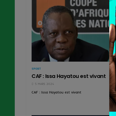
SPORT
CAF : Issa Hayatou est vivant
5 MARS 2024
CAF : Issa Hayatou est vivant