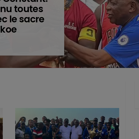
enu toutes
c le sacre
okoe