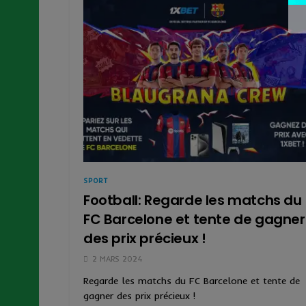
SPORT
Football: Regarde les matchs du
FC Barcelone et tente de gagner
des prix précieux !
2 MARS 2024
Regarde les matchs du FC Barcelone et tente de
gagner des prix précieux !