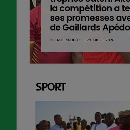
la compétition a t
ses promesses ave
de Gaillards Apéd
PAR
ABEL ZINDODJI
28 JUILLET 2026
SPORT