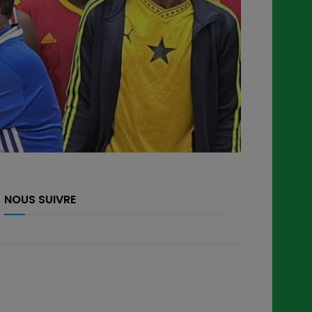
NOUS SUIVRE