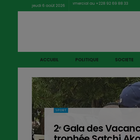
ntacter notre service commercial au +228 92 69 88 33
jeudi 6 août 2026
ACCUEIL
POLITIQUE
SOCIETE
SPORT
2ᵉ Gala des Vacan
trophée Satchi Ako