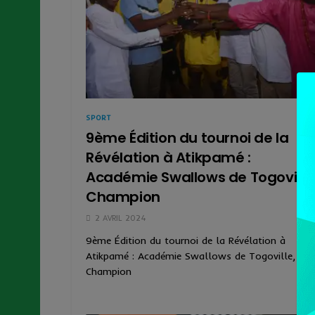
SPORT
9ème Édition du tournoi de la
Révélation à Atikpamé :
Académie Swallows de Togoville
Champion
2 AVRIL 2024
9ème Édition du tournoi de la Révélation à
Atikpamé : Académie Swallows de Togoville,
Champion