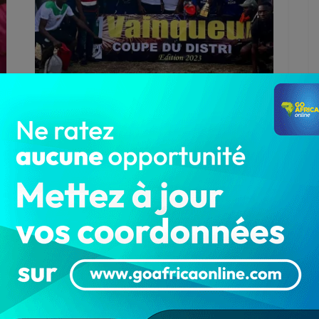
SPORT
DPFLG / Finale de la coupe du
district : Planète foot de Kégué, le
,
chanceux
2 AVRIL 2024
DPFLG / Finale de la coupe du district : Planète
foot de Kégué, le chanceux