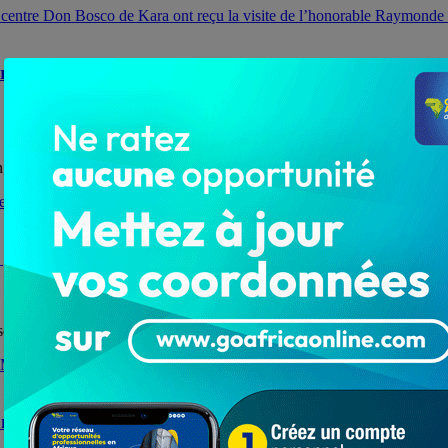
les orphelins du centre Don Bosco de Kara ont reçu la v
 députée Unir du Grand Lomé n'a pas oublié les veuves et...
 préfecture de la Kéran
périple dans la région de la Kara, plus précisément...
son équipe du MFU à Tchamba