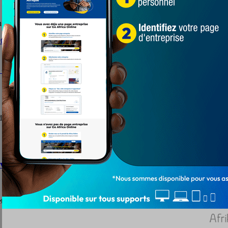
ipe, poursuivent leur tournée de distribution de vivres et...
e l’équité et de l’égalité de genre, au profit d’une sociét
di 22 octobre 2021 sur une note de...
ouvert à Lomé
 mondial des filles, une première du genre...