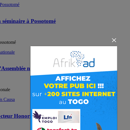
n séminaire à Possotomé
Possotomé
l’Assemblée nationale
ionale
octeur Honoris Causa