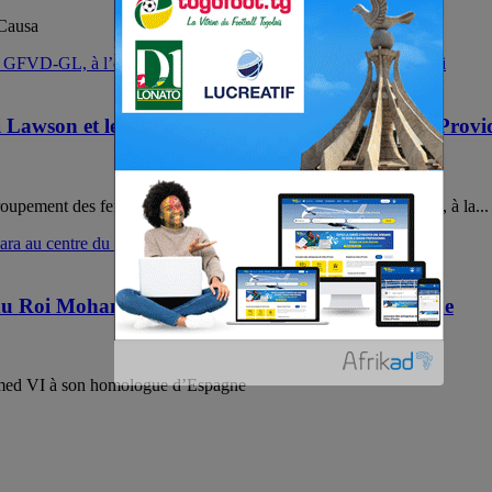
 Causa
Lawson et le GFVD-GL, à l’orphelinat ‘’Divine Provid
oupement des femmes vaillantes et dynamiques du Grand Lomé, à la...
s du Roi Mohammed VI à son homologue d’Espagne
mmed VI à son homologue d’Espagne