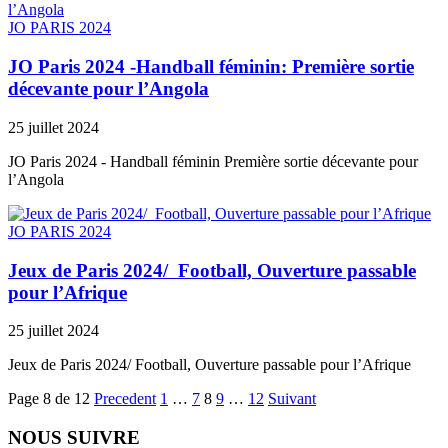
JO PARIS 2024
JO Paris 2024 -Handball féminin: Première sortie
décevante pour l’Angola
25 juillet 2024
JO Paris 2024 - Handball féminin Première sortie décevante pour
l’Angola
JO PARIS 2024
Jeux de Paris 2024/ Football, Ouverture passable
pour l’Afrique
25 juillet 2024
Jeux de Paris 2024/ Football, Ouverture passable pour l’Afrique
Page 8 de 12
Precedent
1
…
7
8
9
…
12
Suivant
NOUS SUIVRE