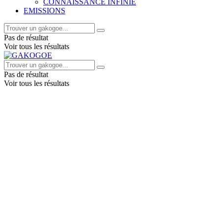
CONNAISSANCE INFINIE
EMISSIONS
Pas de résultat
Voir tous les résultats
Pas de résultat
Voir tous les résultats