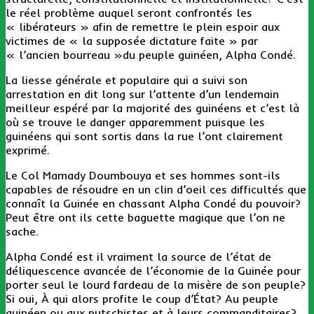
le réel problème auquel seront confrontés les
« libérateurs » afin de remettre le plein espoir aux
victimes de « la supposée dictature faite » par
« l’ancien bourreau »du peuple guinéen, Alpha Condé.
La liesse générale et populaire qui a suivi son
arrestation en dit long sur l’attente d’un lendemain
meilleur espéré par la majorité des guinéens et c’est là
où se trouve le danger apparemment puisque les
guinéens qui sont sortis dans la rue l’ont clairement
exprimé.
Le Col Mamady Doumbouya et ses hommes sont-ils
capables de résoudre en un clin d’oeil ces difficultés que
connaît la Guinée en chassant Alpha Condé du pouvoir?
Peut être ont ils cette baguette magique que l’on ne
sache.
Alpha Condé est il vraiment la source de l’état de
déliquescence avancée de l’économie de la Guinée pour
porter seul le lourd fardeau de la misère de son peuple?
Si oui, À qui alors profite le coup d’État? Au peuple
guinéen ou aux putschistes et à leurs commanditaires?