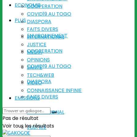
ECONOMIE
COOPERATION
COVID19 AU TOGO
PLUS
DIASPORA
FAITS DIVERS
ENVIRONNEMENT
INTERNATIONAL
JUSTICE
COOPERATION
MEDIA
OPINIONS
COVID19 AU TOGO
SANTE
TECH&WEB
DIASPORA
VIDEO
CONNAISSANCE INFINIE
FAITS DIVERS
EMISSIONS
INTERNATIONAL
Pas de résultat
Voir tous les résultats
JUSTICE