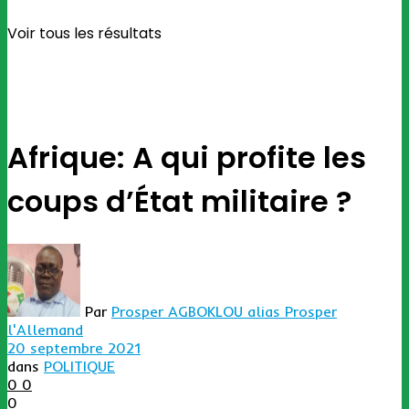
Voir tous les résultats
Afrique: A qui profite les
coups d’État militaire ?
Par
Prosper AGBOKLOU alias Prosper
l'Allemand
20 septembre 2021
dans
POLITIQUE
0
0
0